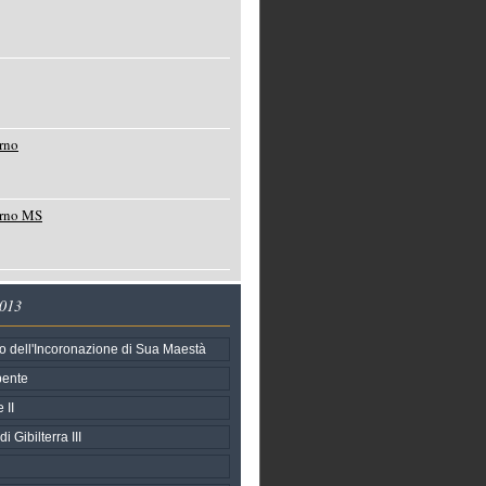
rno
orno MS
2013
o dell'Incoronazione di Sua Maestà
pente
 II
i Gibilterra III