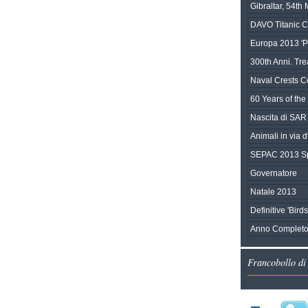
Gibraltar, 54t
DAVO Titanic C
Europa 2013 'Po
300th Anni. Tre
Naval Crests Co
60 Years of the 
Nascita di SAR
Animali in via d'
SEPAC 2013 Sp
Governatore
Natale 2013
Definitive 'Bird
Anno Completo
Francobollo di