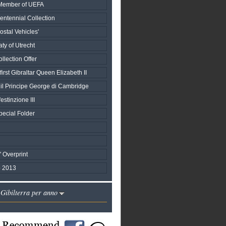
h Member of UEFA
entennial Collection
stal Vehicles'
aty of Utrecht
llection Offer
first Gibraltar Queen Elizabeth II
 il Principe George di Cambridge
estinzione III
ecial Folder
s' Overprint
 2013
 Gibilterra per anno