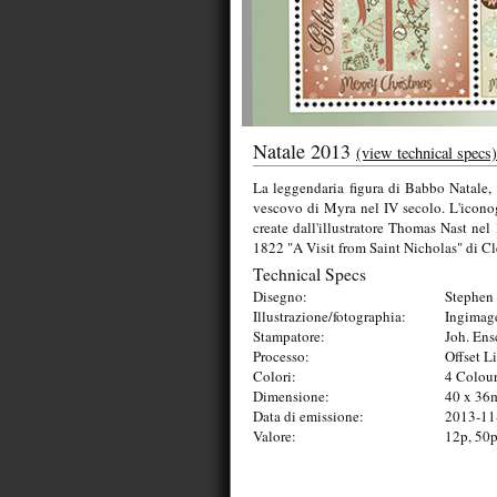
Natale 2013
(view technical specs)
La leggendaria figura di Babbo Natale, 
vescovo di Myra nel IV secolo. L'icono
create dall'illustratore Thomas Nast nel
1822 "A Visit from Saint Nicholas" di 
Technical Specs
Disegno:
Stephen 
Illustrazione/fotographia:
Ingimag
Stampatore:
Joh. Ens
Processo:
Offset L
Colori:
4 Colou
Dimensione:
40 x 3
Data di emissione:
2013-11
Valore:
12p, 50p