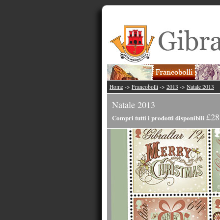
Home
->
Francobolli
->
2013
->
Natale 2013
Natale 2013
£28
Compri tutti i prodotti disponibili