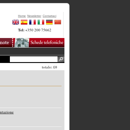
Home
Newsletter
Contattaci
Tel:
+350 200 75662
totale: £0
entazione