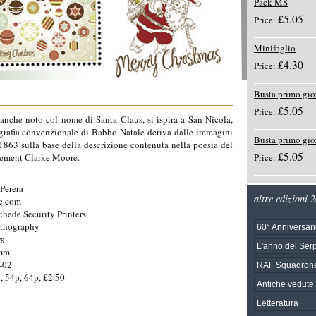
Pack MS
£5.05
Price:
Minifoglio
£4.30
Price:
Busta primo gio
£5.05
Price:
anche noto col nome di Santa Claus, si ispira a San Nicola,
grafia convenzionale di Babbo Natale deriva dalle immagini
Busta primo gi
 1863 sulla base della descrizione contenuta nella poesia del
£5.05
Clement Clarke Moore.
Price:
Perera
altre edizioni 
e.com
chede Security Printers
ithography
60° Anniversari
rs
L'anno del Ser
6mm
-02
RAF Squadrone
, 54p, 64p, £2.50
Antiche vedute d
Letteratura