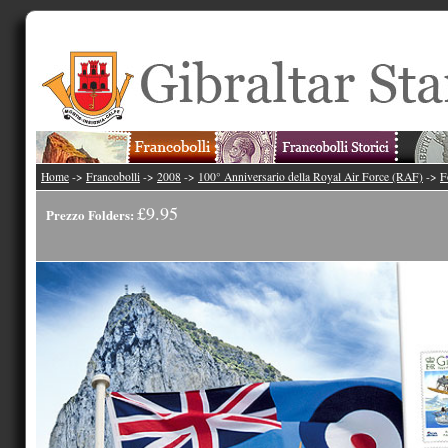
Home
->
Francobolli
->
2008
->
100° Anniversario della Royal Air Force (RAF)
->
F
£9.95
Prezzo Folders: