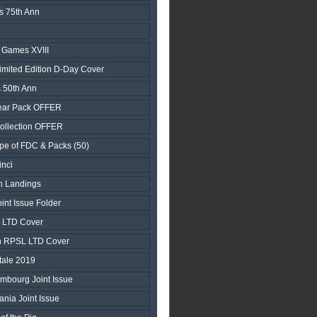
s 75th Ann
d Games XVIII
ited Edition D-Day Cover
 50th Ann
ear Pack OFFER
ollection OFFER
pe of FDC & Packs (50)
nci
n Landings
nt Issue Folder
y LTD Cover
n RPSL LTD Cover
tale 2019
embourg Joint Issue
ania Joint Issue