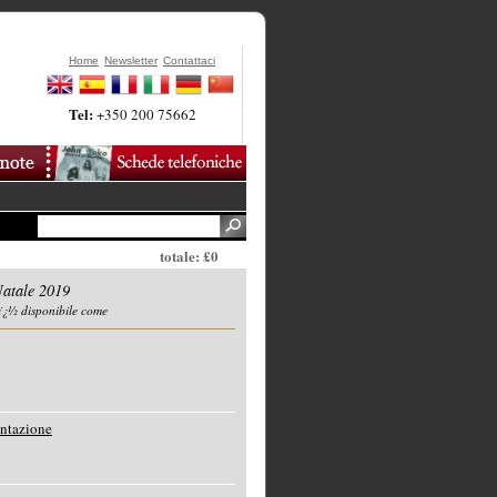
Home
Newsletter
Contattaci
Tel:
+350 200 75662
totale: £0
Natale 2019
ï¿½ disponibile come
entazione