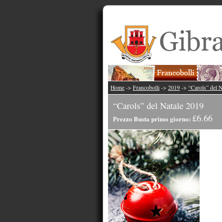
Home
->
Francobolli
->
2019
->
“Carols” del 
“Carols” del Natale 2019
£6.66
Prezzo Busta primo giorno: