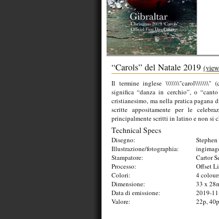
“Carols” del Natale 2019
(view
Il termine inglese \\\\\\\"carol\\\\\\\" (
significa “danza in cerchio”, o “canto
cristianesimo, ma nella pratica pagana d
scritte appositamente per le celebra
principalmente scritti in latino e non si 
Technical Specs
Disegno:
Stephen 
Illustrazione/fotographia:
ingimag
Stampatore:
Cartor S
Processo:
Offset L
Colori:
4 colour
Dimensione:
33 x 2
Data di emissione:
2019-11
Valore:
22p, 40p