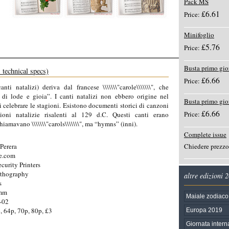
Pack MS
£6.61
Price:
Minifoglio
£5.76
Price:
Busta primo gio
 technical specs)
£6.66
Price:
canti natalizi) deriva dal francese \\\\\\\"carole\\\\\\\", che
 di lode e gioia”. I canti natalizi non ebbero origine nel
Busta primo gi
i celebrare le stagioni. Esistono documenti storici di canzoni
£6.66
Price:
zioni natalizie risalenti al 129 d.C. Questi canti erano
chiamavano \\\\\\\"carols\\\\\\\", ma “hymns” (inni).
Complete issue
Perera
Chiedere prezzo
e.com
ecurity Printers
ithography
altre edizioni 
s
8mm
Maiale zodiaco
-02
, 64p, 70p, 80p, £3
Europa 2019
Giornata intern