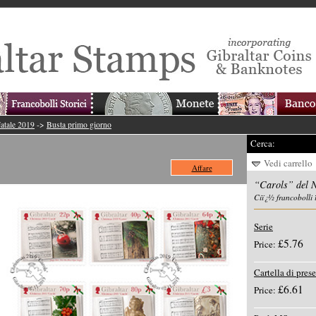
Natale 2019
->
Busta primo giorno
Cerca:
Vedi carrello
Affare
“Carols” del 
Ciï¿½ francobolli 
Serie
£5.76
Price:
Cartella di pres
£6.61
Price: