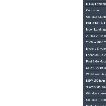
D-Day Landing
Concorde
Gibraltar Islan
PRE-ORDER Lim
Moon Landings
2018 & 2019 Y
2000 to 2010 C
Mystery Envelo
Leonardo Da Vi
Post & Go Moo
SEPAC 2019 Joi
World Post Da
NEW 150th An
“Carols” del Na
Gibraltar - Lux
Gibraltar - Rom