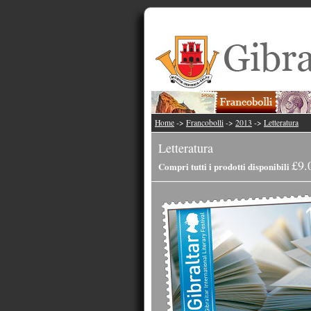
Home
->
Francobolli
->
2013
->
Letteratura
Letteratura
£9.
Compri tutti i prodotti disponibili