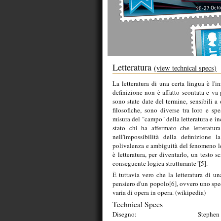
Letteratura
(view technical specs)
La letteratura di una certa lingua è l'i
definizione non è affatto scontata e va p
sono state date del termine, sensibili a
filosofiche, sono diverse tra loro e sp
misura del "campo" della letteratura e inc
stato chi ha affermato che letteratur
nell'impossibilità della definizione l
polivalenza e ambiguità del fenomeno lett
è letteratura, per diventarlo, un testo 
conseguente logica strutturante"[5].
È tuttavia vero che la letteratura di un
pensiero d'un popolo[6], ovvero uno spec
varia di opera in opera. (wikipedia)
Technical Specs
Disegno:
Stephen 