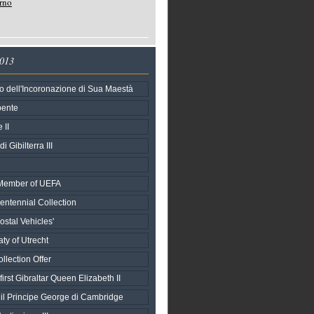
rno
2013
o dell'Incoronazione di Sua Maestà
pente
 II
i Gibilterra III
h Member of UEFA
entennial Collection
stal Vehicles'
aty of Utrecht
llection Offer
first Gibraltar Queen Elizabeth II
 il Principe George di Cambridge