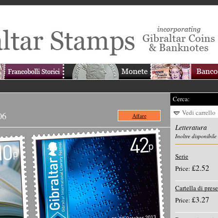
Cerca:
Vedi carrello
06
Affare
Letteratura
Inoltre disponibile
Serie
£2.52
Price:
Cartella di pres
£3.27
Price: