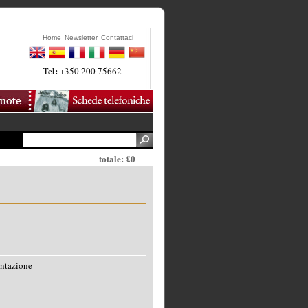
Home
Newsletter
Contattaci
Tel:
+350 200 75662
totale: £0
entazione