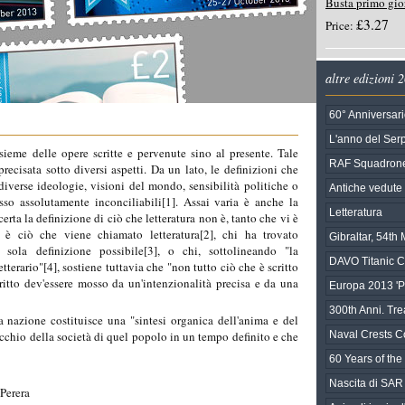
Busta primo gio
£3.27
Price:
altre edizioni 
60° Anniversari
L'anno del Ser
nsieme delle opere scritte e pervenute sino al presente. Tale
RAF Squadrone
recisata sotto diversi aspetti. Da un lato, le definizioni che
 diverse ideologie, visioni del mondo, sensibilità politiche o
Antiche vedute d
esso assolutamente inconciliabili[1]. Assai varia è anche la
Letteratura
erta la definizione di ciò che letteratura non è, tanto che vi è
a è ciò che viene chiamato letteratura[2], chi ha trovato
Gibraltar, 54t
a sola definizione possibile[3], o chi, sottolineando "la
DAVO Titanic C
erario"[4], sostiene tuttavia che "non tutto ciò che è scritto
scritto dev'essere mosso da un'intenzionalità precisa e da una
Europa 2013 'Po
300th Anni. Tre
a nazione costituisce una "sintesi organica dell'anima e del
chio della società di quel popolo in un tempo definito e che
Naval Crests Co
60 Years of the 
Nascita di SAR
Perera