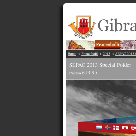
Home
->
Francobolli
->
2013
->
SEPAC 2013 S
SEPAC 2013 Special Folder
£13.95
Prezzo