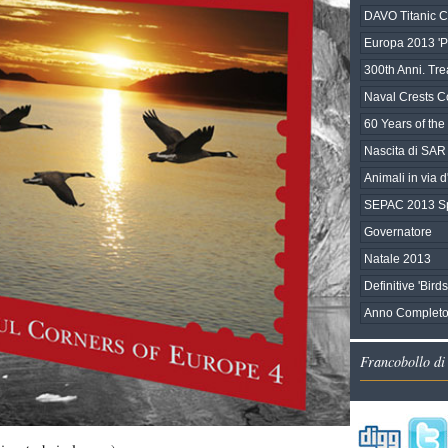
DAVO Titanic C
Europa 2013 'Po
300th Anni. Tre
Naval Crests Co
60 Years of the 
Nascita di SAR
Animali in via d'
SEPAC 2013 Sp
Governatore
Natale 2013
Definitive 'Bird
Anno Completo
Francobollo di