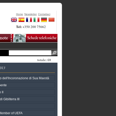
Home
Newsletter
Contattaci
Tel:
+350 200 75662
totale: £0
2013
o dell'Incoronazione di Sua Maestà
pente
 II
i Gibilterra III
h Member of UEFA