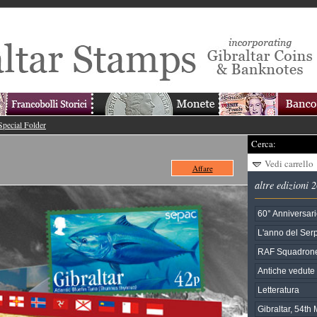
pecial Folder
Cerca:
Vedi carrello
Affare
altre edizioni 
60° Anniversari
L'anno del Ser
RAF Squadrone
Antiche vedute d
Letteratura
Gibraltar, 54t