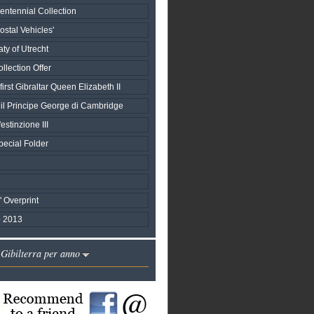
entennial Collection
stal Vehicles'
aty of Utrecht
llection Offer
first Gibraltar Queen Elizabeth II
 il Principe George di Cambridge
estinzione III
ecial Folder
s' Overprint
 2013
 Gibilterra per anno